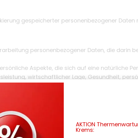
rkierung gespeicherter personenbezogener Daten mi
 Verarbeitung personenbezogener Daten, die darin b
önliche Aspekte, die sich auf eine natürliche Pe
leistung, wirtschaftlicher Lage, Gesundheit, persö
enthaltsort oder Ortswechsel dieser natürlichen Pe
ersonenbezogener Daten in einer Weise, auf welc
AKTION Thermenwartun
Krems:
icht mehr einer spezifischen betroffenen Person 