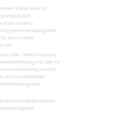
hohen Stellenwert für
 grundsätzlich
rvices unseres
eitung personenbezogener
für eine solche
n ein.
resse oder Telefonnummer
Übereinstimmung mit den für
enschutzerklärung möchte
en und verarbeiteten
hutzerklärung über
ganisatorische Maßnahmen
rsonenbezogenen