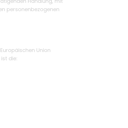
tätigenden Handlung, mit
enden personenbezogenen
 Europäischen Union
st die: