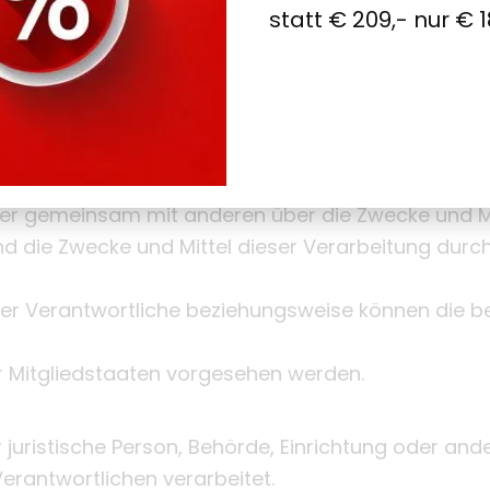
gesondert aufbewahrt werden und technischen und
statt € 209,- nur € 1
rsonenbezogenen Daten nicht einer identifizierten 
ung Verantwortlicher
Verantwortlicher ist die natürliche oder juristisch
 oder gemeinsam mit anderen über die Zwecke und M
d die Zwecke und Mittel dieser Verarbeitung durc
er Verantwortliche beziehungsweise können die be
 Mitgliedstaaten vorgesehen werden.
 juristische Person, Behörde, Einrichtung oder ander
rantwortlichen verarbeitet.