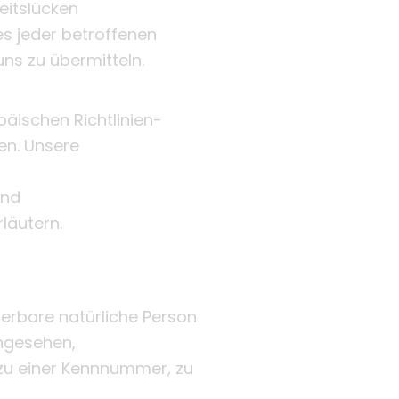
eitslücken
es jeder betroffenen
ns zu übermitteln.
päischen Richtlinien-
n. Unsere
und
läutern.
zierbare natürliche Person
angesehen,
 zu einer Kennnummer, zu