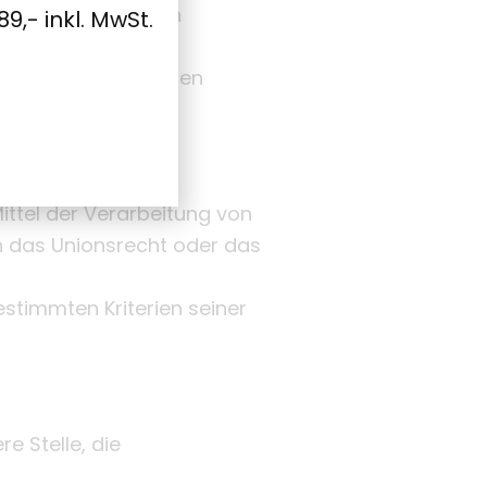
 organisatorischen
89,- inkl. MwSt.
oder identifizierbaren
e Person, Behörde,
ittel der Verarbeitung von
h das Unionsrecht oder das
stimmten Kriterien seiner
e Stelle, die