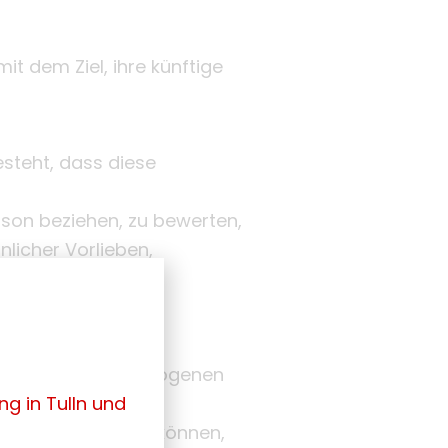
t dem Ziel, ihre künftige
esteht, dass diese
rson beziehen, zu bewerten,
nlicher Vorlieben,
rson zu analysieren
he die personenbezogenen
g in Tulln und
zugeordnet werden können,