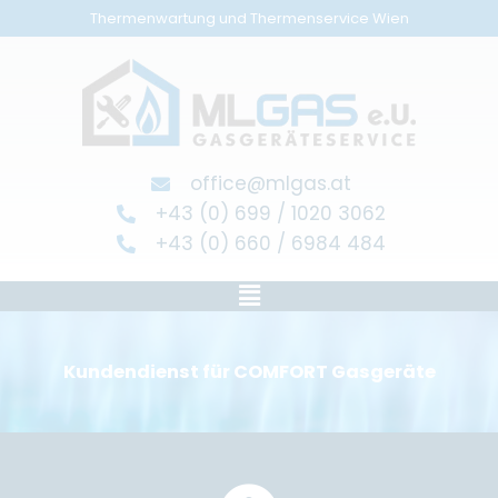
Zum
Thermenwartung und Thermenservice Wien
Inhalt
springen
office@mlgas.at
+43 (0) 699 / 1020 3062
+43 (0) 660 / 6984 484
Main
Menu
Kundendienst für COMFORT Gasgeräte