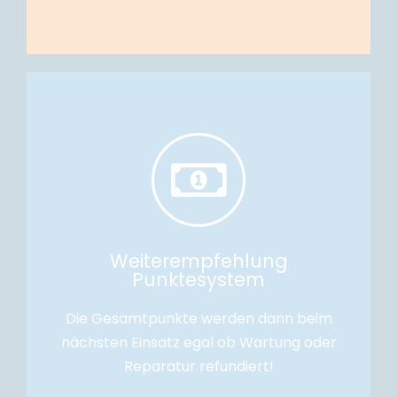
pro Kunde einen Punkt im Wert von € 5,-.
Bei Weiterempfehlung eines Neukunden erhalten Sie
Weiterempfehlung
Punktesystem
Weiterempfehlung Punktesystem
Die Gesamtpunkte werden dann beim
nächsten Einsatz egal ob Wartung oder
Reparatur refundiert!