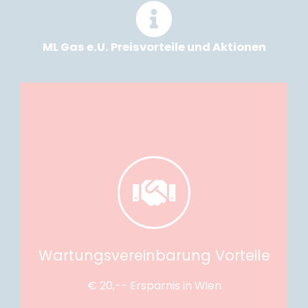
ML Gas e.U. Preisvorteile und Aktionen
bindend (Telefonische Kündigung möglich!)
einem Notfall kommen wir am selben Tag, 2. Service
Telefonische Terminerinnerung, Fixpreisgarantie, Bei
€ 20,- Ersparnis in Wien
Wartungsvereinbarung Vorteile
Wartungsvereinbarung
€ 20,-- Ersparnis in Wien